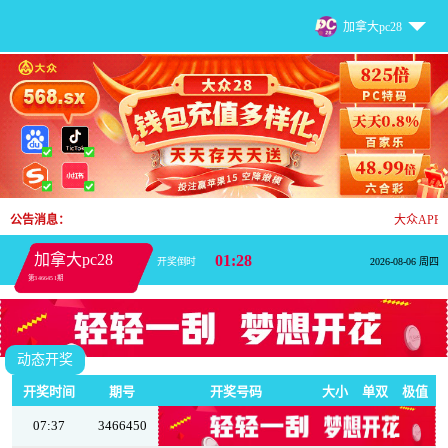
加拿大pc28
公告消息：
大众APP
加拿大pc28
01:27
2026-08-06 周四
开奖倒时
第
3466451
期
+
+
=
5
0
5
10
小双
动态开奖
开奖时间
期号
开奖号码
大小
单双
极值
+
+
=
07:37
3466450
小
双
----
5
0
5
10