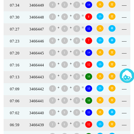
+
+
=
07:34
3466449
大
双
----
4
3
7
14
+
+
=
07:30
3466448
小
双
----
3
4
1
8
+
+
=
07:27
3466447
大
单
----
8
4
3
15
+
+
=
07:23
3466446
小
单
----
6
1
0
7
+
+
=
07:20
3466445
大
双
----
5
1
8
14
+
+
=
07:16
3466444
小
双
----
8
3
1
12
+
+
=
07:13
3466443
大
双
----
6
7
3
16
+
+
=
07:09
3466442
小
双
----
2
1
7
10
+
+
=
07:06
3466441
大
双
----
3
8
5
16
+
+
=
07:02
3466440
大
单
----
3
9
3
15
+
+
=
06:59
3466439
小
双
----
1
8
3
12